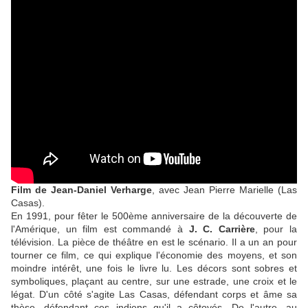
Film de Jean-Daniel Verharge
, avec Jean Pierre Marielle (Las
Casas).
En 1991, pour fêter le 500ème anniversaire de la découverte de
l'Amérique, un film est commandé à
J. C. Carrière
, pour la
télévision. La pièce de théâtre en est le scénario. Il a un an pour
tourner ce film, ce qui explique l'économie des moyens, et son
moindre intérêt, une fois le livre lu. Les décors sont sobres et
symboliques, plaçant au centre, sur une estrade, une croix et le
légat. D'un côté s'agite Las Casas, défendant corps et âme sa
thèse, défendant ces indiens qu'il a côtoyés. De l'autre, au