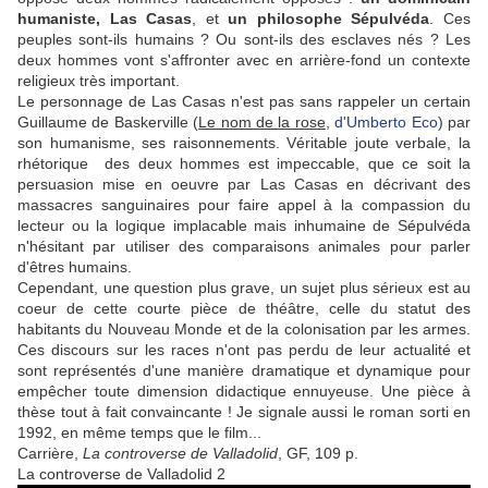
humaniste, Las Casas
, et
un philosophe Sépulvéda
. Ces
peuples sont-ils humains ? Ou sont-ils des esclaves nés ? Les
deux hommes vont s'affronter avec en arrière-fond un contexte
religieux très important.
Le personnage de Las Casas n'est pas sans rappeler un certain
Guillaume de Baskerville (
Le nom de la rose
,
d'Umberto Eco
) par
son humanisme, ses raisonnements. Véritable joute verbale, la
rhétorique des deux hommes est impeccable, que ce soit la
persuasion mise en oeuvre par Las Casas en décrivant des
massacres sanguinaires pour faire appel à la compassion du
lecteur ou la logique implacable mais inhumaine de Sépulvéda
n'hésitant par utiliser des comparaisons animales pour parler
d'êtres humains.
Cependant, une question plus grave, un sujet plus sérieux est au
coeur de cette courte pièce de théâtre, celle du statut des
habitants du Nouveau Monde et de la colonisation par les armes.
Ces discours sur les races n'ont pas perdu de leur actualité et
sont représentés d'une manière dramatique et dynamique pour
empêcher toute dimension didactique ennuyeuse. Une pièce à
thèse tout à fait convaincante ! Je signale aussi le roman sorti en
1992, en même temps que le film...
Carrière,
La controverse de Valladolid
, GF, 109 p.
La controverse de Valladolid 2