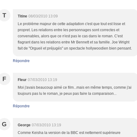
T
Titine
08/03/2010 13:09
Le problème majeur de cette adaptation c'est que tout est lisse et
propret. Les relations entre les personnages sont correctes et
convenables, alors que ce n'est pas le cas dans le roman. C'est
flagrant dans les relations entre Mr Bennett et sa famille. Joe Wright
fait de "Orgueil et préjugés" un spectacle hollywoodien bien pensant.
Répondre
F
Fleur
07/03/2010 13:19
Moi j'avais beaucoup aimé ce film...mais en même temps, comme j'ai
toujours pas lu le roman, je peux pas faire la comparaison...
Répondre
G
George
07/03/2010 13:19
Comme Keisha la version de la BBC est nettement supérieure