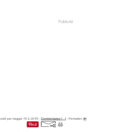
Publicité
osté par maggie 76 à 19:55 -
Commentaires [
…
]
- Permalien [
#
]