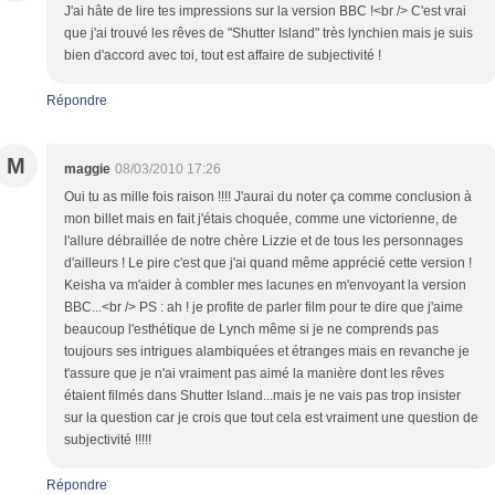
J'ai hâte de lire tes impressions sur la version BBC !<br /> C'est vrai
que j'ai trouvé les rêves de "Shutter Island" très lynchien mais je suis
bien d'accord avec toi, tout est affaire de subjectivité !
Répondre
M
maggie
08/03/2010 17:26
Oui tu as mille fois raison !!!! J'aurai du noter ça comme conclusion à
mon billet mais en fait j'étais choquée, comme une victorienne, de
l'allure débraillée de notre chère Lizzie et de tous les personnages
d'ailleurs ! Le pire c'est que j'ai quand même apprécié cette version !
Keisha va m'aider à combler mes lacunes en m'envoyant la version
BBC...<br /> PS : ah ! je profite de parler film pour te dire que j'aime
beaucoup l'esthétique de Lynch même si je ne comprends pas
toujours ses intrigues alambiquées et étranges mais en revanche je
t'assure que je n'ai vraiment pas aimé la manière dont les rêves
étaient filmés dans Shutter Island...mais je ne vais pas trop insister
sur la question car je crois que tout cela est vraiment une question de
subjectivité !!!!!
Répondre