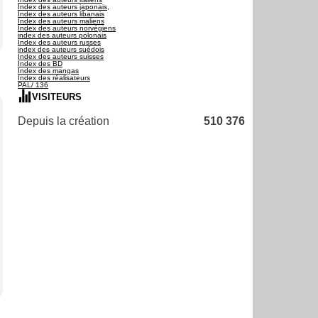
Index des auteurs japonais,
Index des auteurs libanais
Index des auteurs maliens
Index des auteurs norvégiens
index des auteurs polonais
Index des auteurs russes
index des auteurs suédois
Index des auteurs suisses
Index des BD
Index des mangas
Index des réalisateurs
PAL/ 136
VISITEURS
Depuis la création
510 376