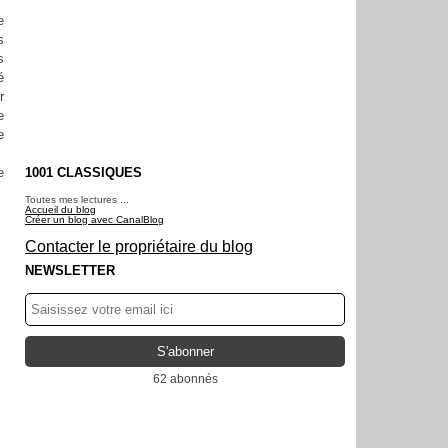
e
s
s
é
r
e
e
e
1001 CLASSIQUES
Toutes mes lectures ...
Accueil du blog
Créer un blog avec CanalBlog
Contacter le propriétaire du blog
NEWSLETTER
62 abonnés