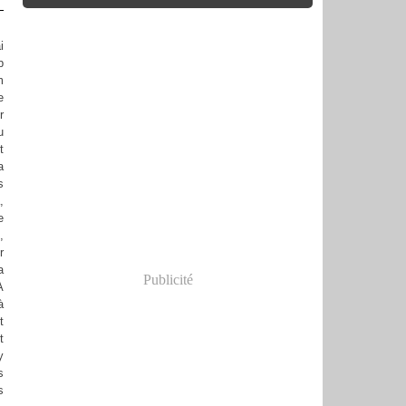
i
p
m
e
r
u
t
a
s
,
e
,
r
a
Publicité
A
à
t
t
y
s
s