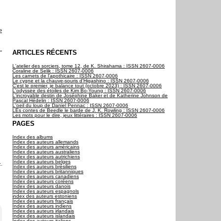
ARTICLES RÉCENTS
L'atelier des sorciers, tome 12, de K. Shirahama : ISSN 2607-0006
Coraline de Selik : ISSN 2607-0006
Les carnets de l'apothicaire : ISSN 2607-0006
Le cygne et la chauve-souris d'Higashino : ISSN 2607-0006
C'est le premier, je balance tout (octobre 2023) : ISSN 2607-0006
L'odyssée des étoiles de Kim Bo-Young : ISSN 2607-0006
L'incroyable destin de Joséphine Baker et de Katherine Johnson de
Pascal Hédelin : ISSN 2607-0006
L'oeil du loup de Daniel Pennac : ISSN 2607-0006
LEs contes de Beedle le barde de J. K. Rowling : ISSN 2607-0006
Les mots pour le dire, jeux littéraires : ISSN 2607-0006
PAGES
Index des albums
Index des auteurs allemands
Index des auteurs américains
Index des auteurs australiens
Index des auteurs autrichiens
Index des auteurs belges
Index des auteurs brésiliens
Index des auteurs britanniques
Index des auteurs canadiens
Index des auteurs coréens
Index des auteurs danois
Index des auteurs espagnols
index des auteurs estoniens
Index des auteurs français
Index des auteurs indiens
Index des auteurs irlandais
Index des auteurs islandais
Index des auteurs italiens