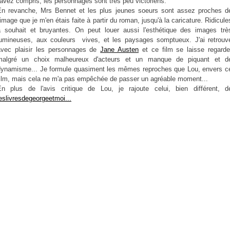
'avez compris, les personnages sont très peu victoriens.
En revanche, Mrs Bennet et les plus jeunes soeurs sont assez proches d
'image que je m'en étais faite à partir du roman, jusqu'à la caricature. Ridicule
à souhait et bruyantes. On peut louer aussi l'esthétique des images trè
lumineuses, aux couleurs vives, et les paysages somptueux. J'ai retrouv
avec plaisir les personnages de
Jane Austen
et ce film se laisse regarde
malgré un choix malheureux d'acteurs et un manque de piquant et d
dynamisme... Je formule quasiment les mêmes reproches que Lou, envers c
film, mais cela ne m'a pas empêchée de passer un agréable moment...
En plus de l'avis critique de Lou, je rajoute celui, bien différent, d
eslivresdegeorgeetmoi...