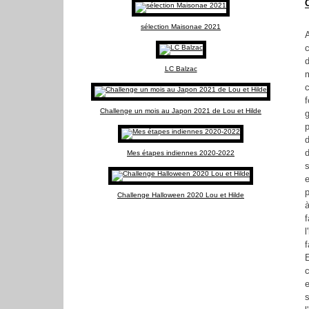
sélection Maisonae 2021
LC Balzac
m
Challenge un mois au Japon 2021 de Lou et Hilde
g
Mes étapes indiennes 2020-2022
s
e
p
Challenge Halloween 2020 Lou et Hilde
à
l
f
E