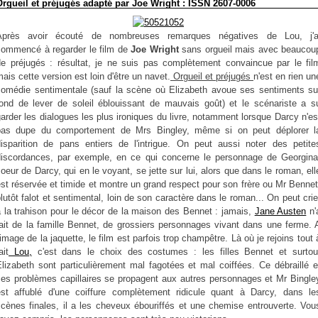
Orgueil et préjugés adapté par Joe Wright : ISSN 2607-0006
Après avoir écouté de nombreuses remarques négatives de Lou, j'a
commencé à regarder le film de
Joe Wright
sans orgueil mais avec beaucou
de préjugés : résultat, je ne suis pas complètement convaincue par le fil
ais cette version est loin d'être un navet.
Orgueil et préjugés
n'est en rien un
comédie sentimentale (sauf la scène où Elizabeth avoue ses sentiments su
fond de lever de soleil éblouissant de mauvais goût) et le scénariste a s
arder les dialogues les plus ironiques du livre, notamment lorsque Darcy n'es
pas dupe du comportement de Mrs Bingley, même si on peut déplorer l
disparition de pans entiers de l'intrigue. On peut aussi noter des petite
discordances, par exemple, en ce qui concerne le personnage de Georgina
oeur de Darcy, qui en le voyant, se jette sur lui, alors que dans le roman, ell
st réservée et timide et montre un grand respect pour son frère ou Mr Bennet
lutôt falot et sentimental, loin de son caractère dans le roman... On peut crie
 la trahison pour le décor de la maison des Bennet : jamais,
Jane Austen
n'
fait de la famille Bennet, de grossiers personnages vivant dans une ferme. 
'image de la jaquette, le film est parfois trop champêtre. Là où je rejoins tout 
ait
Lou,
c'est dans le choix des costumes : les filles Bennet et surtou
lizabeth sont particulièrement mal fagotées et mal coiffées. Ce débraillé e
ces problèmes capillaires se propagent aux autres personnages et Mr Bingle
est affublé d'une coiffure complètement ridicule quant à Darcy, dans le
scènes finales, il a les cheveux ébouriffés et une chemise entrouverte. Vou