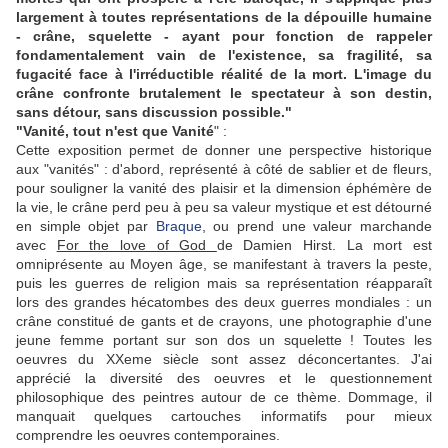
largement à toutes représentations de la dépouille humaine
- crâne, squelette - ayant pour fonction de rappeler
fondamentalement vain de l'existence, sa fragilité, sa
fugacité face à l'irréductible réalité de la mort. L'image du
crâne confronte brutalement le spectateur à son destin,
sans détour, sans discussion possible."
"Vanité, tout n'est que Vanité
" :
Cette exposition permet de donner une perspective historique
aux "vanités" : d'abord, représenté à côté de sablier et de fleurs,
pour souligner la vanité des plaisir et la dimension éphémère de
la vie, le crâne perd peu à peu sa valeur mystique et est détourné
en simple objet par
Braque
, ou prend une valeur marchande
avec
For the love of God
de Damien Hirst. La mort est
omniprésente au Moyen âge, se manifestant à travers la peste,
puis les guerres de religion mais sa représentation réapparaît
lors des grandes hécatombes des deux guerres mondiales : un
crâne constitué de gants et de crayons, une photographie d'une
jeune femme portant sur son dos un squelette ! Toutes les
oeuvres du XXeme siècle sont assez déconcertantes. J'ai
apprécié la diversité des oeuvres et le questionnement
philosophique des peintres autour de ce thème. Dommage, il
manquait quelques cartouches informatifs pour mieux
comprendre les oeuvres contemporaines.