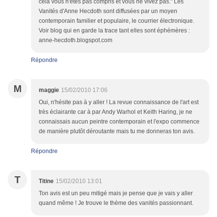
cela vous n'êtes pas compris et vous ne vivez pas." Les
Vanités d'Anne Hecdoth sont diffusées par un moyen
contemporain familier et populaire, le courrier électronique.
Voir blog qui en garde la trace tant elles sont éphémères :
anne-hecdoth.blogspot.com
Répondre
M
maggie
15/02/2010 17:06
Oui, n'hésite pas à y aller ! La revue connaissance de l'art est
très éclairante car à par Andy Warhol et Keith Haring, je ne
connaissais aucun peintre contemporain et l'expo commence
de manière plutôt déroutante mais tu me donneras ton avis.
Répondre
T
Titine
15/02/2010 13:01
Ton avis est un peu mitigé mais je pense que je vais y aller
quand même ! Je trouve le thème des vanités passionnant.