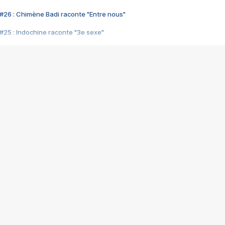
#26 : Chimène Badi raconte "Entre nous"
#25 : Indochine raconte "3e sexe"
#24 : Zaho raconte "C'est chelou"
#23 : Patrick Bruel raconte "Au café des délices"
#22 : Kyo raconte "Le chemin"
#21 : Nolwenn Leroy raconte "Cassé"
#20 : Patrick Hernandez raconte "Born to be alive"
#19 : Lorie raconte "Près de moi"
#18 : Michael Jones raconte "A nos actes manqués" (avec Jean-Jacque
#17 : Khaled raconte "Aïcha"
#16 : Corneille raconte "Parce qu'on vient de loin"
#15 : Indochine raconte "L'aventurier"