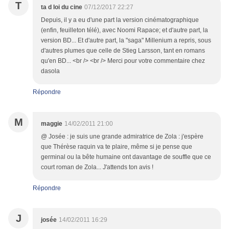
T
ta d loi du cine
07/12/2017 22:27
Depuis, il y a eu d'une part la version cinématographique
(enfin, feuilleton télé), avec Noomi Rapace; et d'autre part, la
version BD... Et d'autre part, la "saga" Millenium a repris, sous
d'autres plumes que celle de Stieg Larsson, tant en romans
qu'en BD... <br /> <br /> Merci pour votre commentaire chez
dasola
Répondre
M
maggie
14/02/2011 21:00
@ Josée : je suis une grande admiratrice de Zola : j'espère
que Thérèse raquin va te plaire, même si je pense que
germinal ou la bête humaine ont davantage de souffle que ce
court roman de Zola... J'attends ton avis !
Répondre
J
josée
14/02/2011 16:29