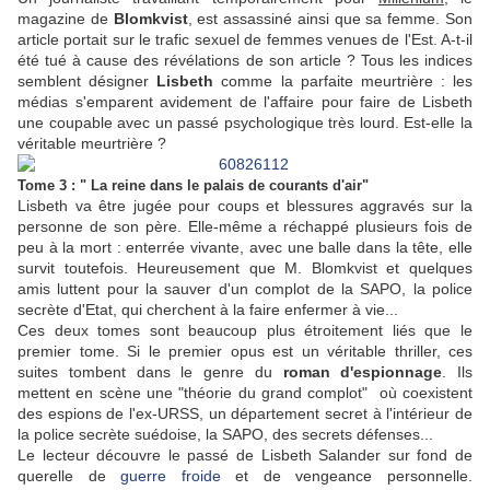
magazine de
Blomkvist
, est assassiné ainsi que sa femme. Son
article portait sur le trafic sexuel de femmes venues de l'Est. A-t-il
été tué à cause des révélations de son article ? Tous les indices
semblent désigner
Lisbeth
comme la parfaite meurtrière : les
médias s'emparent avidement de l'affaire pour faire de Lisbeth
une coupable avec un passé psychologique très lourd. Est-elle la
véritable meurtrière ?
Tome 3 : " La reine dans le palais de courants d'air"
Lisbeth va être jugée pour coups et blessures aggravés sur la
personne de son père. Elle-même a réchappé plusieurs fois de
peu à la mort : enterrée vivante, avec une balle dans la tête, elle
survit toutefois. Heureusement que M. Blomkvist et quelques
amis luttent pour la sauver d'un complot de la SAPO, la police
secrète d'Etat, qui cherchent à la faire enfermer à vie...
Ces deux tomes sont beaucoup plus étroitement liés que le
premier tome. Si le premier opus est un véritable thriller, ces
suites tombent dans le genre du
roman d'espionnage
. Ils
mettent en scène une "théorie du grand complot" où coexistent
des espions de l'ex-URSS, un département secret à l'intérieur de
la police secrète suédoise, la SAPO, des secrets défenses...
Le lecteur découvre le passé de Lisbeth Salander sur fond de
querelle de
guerre froide
et de vengeance personnelle.