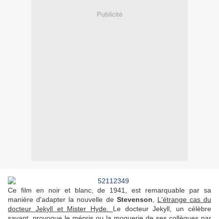
Publicité
Ce film en noir et blanc, de 1941, est remarquable par sa
manière d'adapter la nouvelle de
Stevenson
,
L'étrange cas du
docteur Jekyll et Mister Hyde.
Le docteur Jekyll, un célèbre
savant, provoque le mépris ou la moquerie de ses collègues par