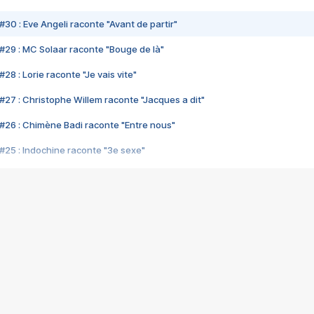
#30 : Eve Angeli raconte "Avant de partir"
#29 : MC Solaar raconte "Bouge de là"
28 : Lorie raconte "Je vais vite"
#27 : Christophe Willem raconte "Jacques a dit"
#26 : Chimène Badi raconte "Entre nous"
#25 : Indochine raconte "3e sexe"
#24 : Zaho raconte "C'est chelou"
#23 : Patrick Bruel raconte "Au café des délices"
#22 : Kyo raconte "Le chemin"
#21 : Nolwenn Leroy raconte "Cassé"
#20 : Patrick Hernandez raconte "Born to be alive"
#19 : Lorie raconte "Près de moi"