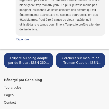
regarderai pas ton film qui date des frères lumières : le noir et
blanc ça fait trop mal aux yeux. En plus, je n'ose même pas
imaginer les scènes vieillotes et la tête des acteurs qui fait
également mal aux yeux(je ne sais pas pourquoi ils ont des
têtes bizarres. Peut-être à cause du vieux matériel qu'il
utilisait dans le temps pour filmer). Tanpis, je préfère attendre
de lire le livre.
Répondre
< Vipère au poing adapté
Cercueils sur mesure de
par de Broca : ISSN 2607-
Truman Capote : ISSN
0006
2607-0006 >
Hébergé par Canalblog
Top articles
Pages
Contact