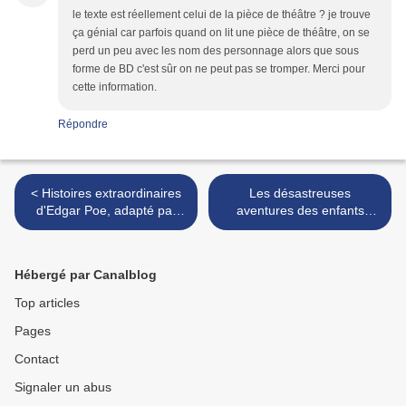
le texte est réellement celui de la pièce de théâtre ? je trouve
ça génial car parfois quand on lit une pièce de théâtre, on se
perd un peu avec les nom des personnage alors que sous
forme de BD c'est sûr on ne peut pas se tromper. Merci pour
cette information.
Répondre
< Histoires extraordinaires
Les désastreuses
d'Edgar Poe, adapté par
aventures des enfants
Thouard et Seiter : ISSN
Baudelaire de Lemony
2607-0006
Snicket : ISSN 2607-0006 >
Hébergé par Canalblog
Top articles
Pages
Contact
Signaler un abus