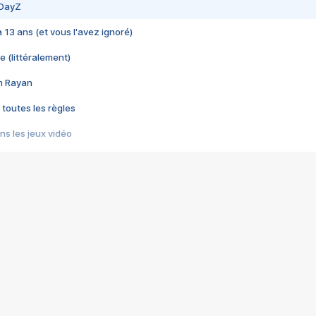
 DayZ
 a 13 ans (et vous l'avez ignoré)
e (littéralement)
im Rayan
 toutes les règles
s les jeux vidéo
us choquant de Rockstar ? - Le scandale BULLY
e plus moche de Steam
du RÊVE tourne au CAUCHEMAR
pendant 8 heures
it… à tort
umiliés par un jeu vidéo
ire - Final Fantasy 8