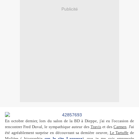
Publicité
En octobre dernier, lors du salon de la BD à Dieppe, j'ai eu l'occasion de
rencontrer Fred Duval, le sympathique auteur des
Travis
et des
Carmen
. J'ai
été agréablement surprise en découvrant sa dernière oeuvre,
Le Tartuffe
de
Molière ( biographie
sur le site Larousse
), que je me suis empressée