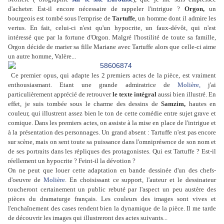
d'acheter. Est-il encore nécessaire de rappeler l'intrigue ?
Orgon,
un
bourgeois est tombé sous l'emprise de
Tartuffe
, un homme dont il admire les
vertus. En fait, celui-ci n'est qu'un hypocrite, un faux-dévôt, qui n'est
intéressé que par la fortune d'Orgon. Malgré l'hostilité de toute sa famille,
Orgon décide de marier sa fille Mariane avec Tartuffe alors que celle-ci aime
un autre homme, Valère...
Ce premier opus, qui adapte les 2 premiers actes de la pièce, est vraiment
enthousiasmant. Etant une grande admiratrice de
Molière,
j'ai
particulièrement apprécié de retrouver
le texte intégral
aussi bien illustré. En
effet, je suis tombée sous le charme des dessins de
Samzim,
hautes en
couleur, qui illustrent assez bien le ton de cette comédie entre sujet grave et
comique. Dans les premiers actes, on assiste à la mise en place de l'intrigue et
à la présentation des personnages. Un grand absent : Tartuffe n'est pas encore
sur scène, mais on sent toute sa puissance dans l'omniprésence de son nom et
de ses portraits dans les répliques des protagonistes. Qui est Tartuffe ? Est-il
réellement un hypocrite ? Feint-il la dévotion ?
On ne peut que louer cette adaptation en bande dessinée d'un des chefs-
d'oeuvre de
Molière
. En choisissant ce support, l'auteur et le dessinateur
toucheront certainement un public rebuté par l'aspect un peu austère des
pièces du dramaturge français. Les couleurs des images sont vives et
l'enchaînement des cases rendent bien la dynamique de la pièce. Il me tarde
de découvrir les images qui illustreront des actes suivants
...